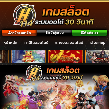
สมัครสมาชิก
เข้าสู่ระบบ
ติดต่อเรา
หน้าหลัก
คาสิโนออนไลน์
แทงบอลออนไลน์
sitemap