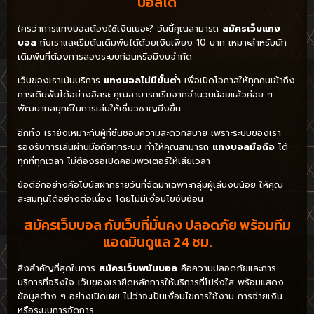
บอลได้
ใครว่าการแทงบอลต้องใช้เงินเยอะ? วันนี้คุณสามารถ
สมัครเว็บแทง
บอล
กับเราและเริ่มต้นเดิมพันได้ด้วยเงินเพียง 10 บาท เหมาะสำหรับนัก
เดิมพันที่ต้องการลองระบบก่อนหรือมีงบจำกัด
เว็บของเราเน้นบริการ
แทงบอลไม่มีขั้นต่ำ
เพื่อเปิดโอกาสให้ทุกคนเข้าถึง
การเดิมพันได้อย่างอิสระ คุณสามารถเริ่มจากจำนวนน้อยแล้วค่อย ๆ
พัฒนากลยุทธ์ในการเล่นให้เชี่ยวชาญยิ่งขึ้น
อีกทั้ง เรายังเหมาะกับผู้ที่ชื่นชอบความสะดวกสบาย เพราะระบบของเรา
รองรับการเล่นผ่านมือถือทุกระบบ ทำให้คุณสามารถ
แทงบอลมือถือ
ได้
ทุกที่ทุกเวลา ไม่ต้องรอเปิดคอมพิวเตอร์ให้เสียเวลา
ข้อดีอีกอย่างคือโบนัสฝากรายวันที่จัดมาเฉพาะกลุ่มผู้เล่นงบน้อย ให้คุณ
สะสมทุนได้อย่างต่อเนื่อง โดยไม่มีเงื่อนไขซับซ้อน
สมัครเว็บบอล กับเว็บที่มั่นคง ปลอดภัย พร้อมทีม
แอดมินดูแล 24 ชม.
สิ่งสำคัญที่สุดในการ
สมัครเว็บพนันบอล
คือความปลอดภัยและการ
บริการที่จริงใจ เว็บของเรายึดหลักการให้บริการที่โปร่งใส พร้อมแสดง
ข้อมูลต่าง ๆ อย่างเปิดเผย ไม่ว่าจะเป็นเงื่อนไขการใช้งาน การจ่ายเงิน
หรือระบบการจัดการ