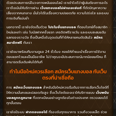
ด้วยประสบการณ์ในวงการพนันออนไลน์ เราเข้าใจดีว่าผู้เล่นต้องการอะไร
เราจึงเน้นให้บริการผ่าน
เว็บแทงบอลไม่ผ่านเอเย่นต์
ที่ตัดปัญหาความ
เสี่ยงจากคนกลาง มั่นใจได้ในเรื่องความปลอดภัย ความโปร่งใส และระบบ
การเงินที่แม่นยำ
นอกจากนี้ เรายังจัดเต็มด้วย
โปรโมชั่นแทงบอล
ที่ตอบโจทย์ทั้งสมาชิก
ใหม่และเก่า เช่น โบนัสฝากครั้งแรก เครดิตฟรีรายวัน และระบบสะสมแต้ม
แลกของรางวัล ซึ่งเป็นหนึ่งในจุดเด่นที่ทำให้หลายคนตัดสินใจ
สมัคร
สมาชิกฟรี
กับเรา
เรายังมาพร้อมทีมงานดูแล 24 ชั่วโมง คอยให้คำแนะนำเรื่องการใช้งาน
ตอบแชทไวและเป็นมืออาชีพ ไม่ว่าคุณจะมีประสบการณ์มากน้อยแค่ไหน ก็
สามารถเริ่มเดิมพันได้ทันที
ทำไมมือใหม่ควรเลือก สมัครเว็บแทงบอล กับเว็บ
ตรงที่น่าเชื่อถือ
การ
สมัครเว็บแทงบอล
สำหรับมือใหม่ควรเริ่มต้นจากการเลือกเว็บไซต์ที่
ให้ความมั่นคงและปลอดภัยสูง ซึ่งเว็บไซต์ของเราให้บริการแบบ
เว็บพนัน
บอลถูกกฎหมาย
ที่จดทะเบียนอย่างถูกต้องในต่างประเทศ ตรวจสอบได้
ทุกขั้นตอน
เรายังมีระบบ
ฝากถอนออโต้
ที่รองรับทุกธนาคาร รวมถึงวอลเล็ต ช่วย