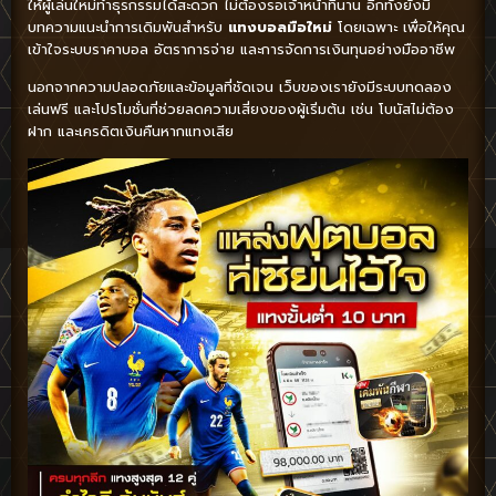
ให้ผู้เล่นใหม่ทำธุรกรรมได้สะดวก ไม่ต้องรอเจ้าหน้าที่นาน อีกทั้งยังมี
บทความแนะนำการเดิมพันสำหรับ
แทงบอลมือใหม่
โดยเฉพาะ เพื่อให้คุณ
เข้าใจระบบราคาบอล อัตราการจ่าย และการจัดการเงินทุนอย่างมืออาชีพ
นอกจากความปลอดภัยและข้อมูลที่ชัดเจน เว็บของเรายังมีระบบทดลอง
เล่นฟรี และโปรโมชั่นที่ช่วยลดความเสี่ยงของผู้เริ่มต้น เช่น โบนัสไม่ต้อง
ฝาก และเครดิตเงินคืนหากแทงเสีย