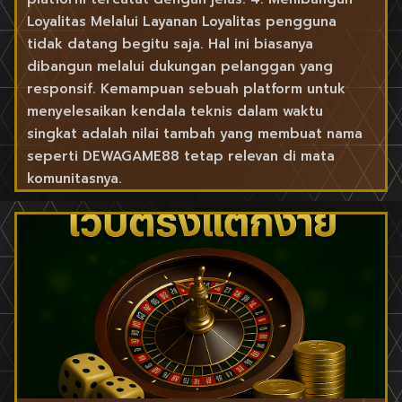
Loyalitas Melalui Layanan Loyalitas pengguna
tidak datang begitu saja. Hal ini biasanya
dibangun melalui dukungan pelanggan yang
responsif. Kemampuan sebuah platform untuk
menyelesaikan kendala teknis dalam waktu
singkat adalah nilai tambah yang membuat nama
seperti DEWAGAME88 tetap relevan di mata
komunitasnya.