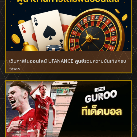
เว็บคาสิโนออนไลน์ UFANANCE ศูนย์รวมความบันเทิงครบ
วงจร