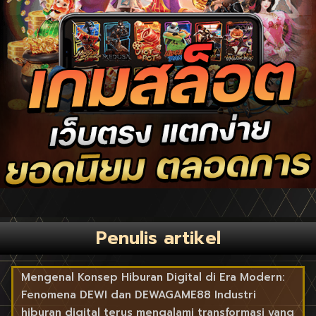
Penulis artikel
Mengenal Konsep Hiburan Digital di Era Modern:
Fenomena DEWI dan DEWAGAME88 Industri
hiburan digital terus mengalami transformasi yang