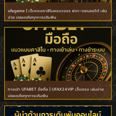
ufagame | เว็บตรงคาสิโนครบวงจร ฝาก–ถอนออโต้ เล่น
ง่าย ปลอดภัยทุกการเดิมพัน
ทางเข้า UFABET มือถือ | UFAX24VIP เว็บตรง เล่นง่าย
ปลอดภัยทุกการเดิมพัน