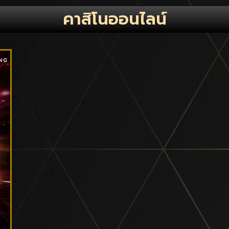
คาสิโนออนไลน์