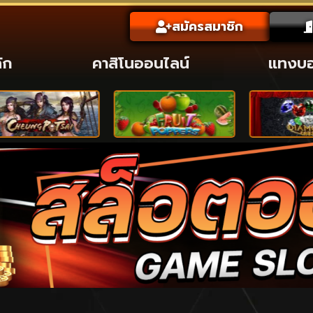
สมัครสมาชิก
ัก
คาสิโนออนไลน์
แทงบอ